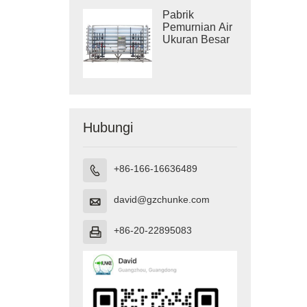
Pabrik
Pemurnian Air
Ukuran Besar
Hubungi
+86-166-16636489

david@gzchunke.com

+86-20-22895083
