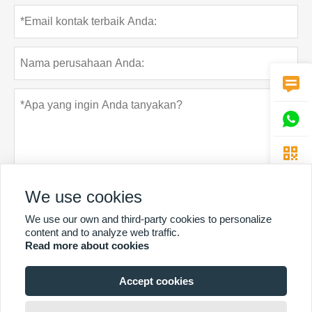



We use cookies
We use our own and third-party cookies to personalize
Rahasia pribadi
Menyerahkan
content and to analyze web traffic.
Read more about cookies
Accept cookies
LEBIH BANYAK LAYANAN