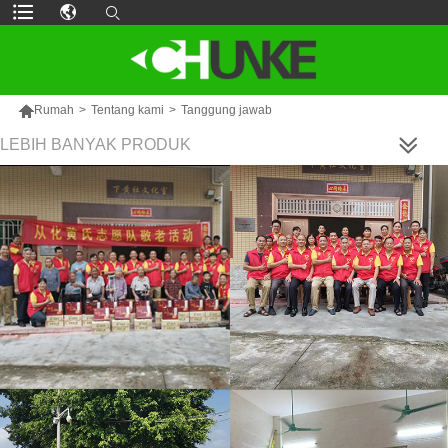

Rumah
>
Tentang kami
>
Tanggung jawab
LEBIH BANYAK PRODUK