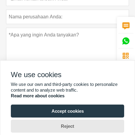



We use cookies
We use our own and third-party cookies to personalize
Rahasia pribadi
Menyerahkan
content and to analyze web traffic.
Read more about cookies
Accept cookies
LEBIH BANYAK LAYANAN
Hak Cipta Oleh © Guangzhou Chunke Environmental Technology Co.
Reject
Ltd.Email:david@gzchunke.com