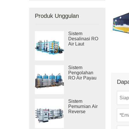
Produk Unggulan
Sistem
Desalinasi RO
Air Laut
Industri
Sistem
Pengolahan
RO Air Payau
Dapa
Industri
Sistem
Pemurnian Air
Reverse
Osmosis
Industri