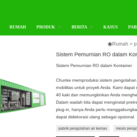
RUMAH
PRODUK
BERITA
KASUS
PAB

Rumah
>
p
Sistem Pemurnian RO dalam Kon
Sistem Pemurnian RO dalam Kontainer
Chunke memproduksi sistem pengolahan 
mobilitas untuk proyek Anda. Kami dapa
40 kaki dan memungkinkan Anda menghem
Dalam wadah kita dapat menginstal pretre
plug-in, hanya Anda perlu menggabungkan
dapat didekorasi ulang sebagai opsional.
pabrik pengolahan air kemas
mesin pengol