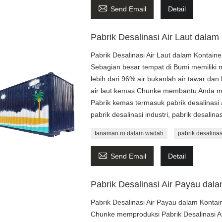

Send Email
Detail
Pabrik Desalinasi Air Laut dalam
Pabrik Desalinasi Air Laut dalam Kontaine
Sebagian besar tempat di Bumi memiliki m
lebih dari 96% air bukanlah air tawar dan
air laut kemas Chunke membantu Anda mem
Pabrik kemas termasuk pabrik desalinasi ai
pabrik desalinasi industri, pabrik desalinas
tanaman ro dalam wadah
pabrik desalina

Send Email
Detail
Pabrik Desalinasi Air Payau dal
Pabrik Desalinasi Air Payau dalam Kontai
Chunke memproduksi Pabrik Desalinasi A