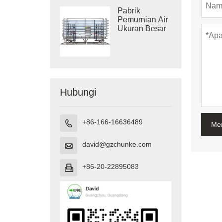
Pabrik
Pemurnian Air
Ukuran Besar
Hubungi
+86-166-16636489

Me
david@gzchunke.com

+86-20-22895083
