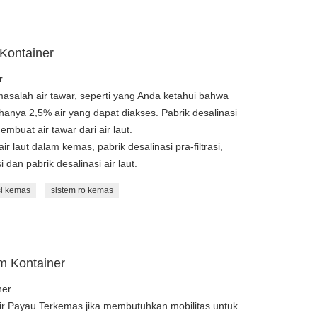
 Kontainer
r
asalah air tawar, seperti yang Anda ketahui bahwa
 hanya 2,5% air yang dapat diakses. Pabrik desalinasi
buat air tawar dari air laut.
r laut dalam kemas, pabrik desalinasi pra-filtrasi,
i dan pabrik desalinasi air laut.
si kemas
sistem ro kemas
am Kontainer
ner
ir Payau Terkemas jika membutuhkan mobilitas untuk