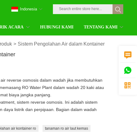
Indonesia
RIK ACARA
HUBUNGI KAMI
TENTANG KAMI
roduk
>
Sistem Pengolahan Air dalam Kontainer
tainer


air reverse osmosis dalam wadah jika membutuhkan

t memasang RO Water Plant dalam wadah 20 kaki atau
at biaya jangka panjang.
atment, sistem reverse osmosis. Ini adalah sistem
 daya listrik dan perpipaan. Bagian dalam wadah
ahan air kontainer ro
tanaman ro air laut kemas