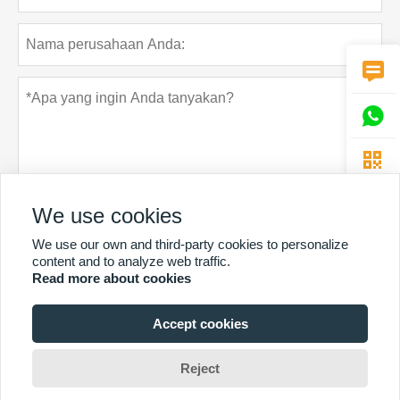



We use cookies
We use our own and third-party cookies to personalize
Rahasia pribadi
Menyerahkan
content and to analyze web traffic.
Read more about cookies
Accept cookies
LEBIH BANYAK LAYANAN
Hak Cipta Oleh © Guangzhou Chunke Environmental Technology Co.
Reject
Ltd.Email:david@gzchunke.com