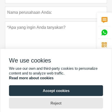



We use cookies
We use our own and third-party cookies to personalize
Rahasia pribadi
Menyerahkan
content and to analyze web traffic.
Read more about cookies
Accept cookies
LEBIH BANYAK LAYANAN
Hak Cipta Oleh © Guangzhou Chunke Environmental Technology Co.
Reject
Ltd.Email:david@gzchunke.com