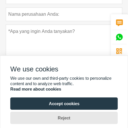



We use cookies
We use our own and third-party cookies to personalize
Rahasia pribadi
Menyerahkan
content and to analyze web traffic.
Read more about cookies
Accept cookies
LEBIH BANYAK LAYANAN
Hak Cipta Oleh © Guangzhou Chunke Environmental Technology Co.
Reject
Ltd.Email:david@gzchunke.com