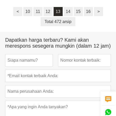
<
10
11
12
13
14
15
16
>
Total 472 arsip
Dapatkan harga terbaru? Kami akan
merespons sesegera mungkin (dalam 12 jam)

