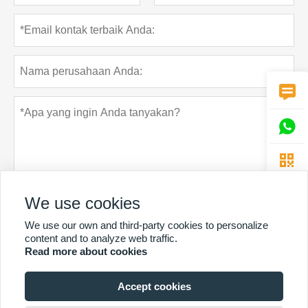



We use cookies
We use our own and third-party cookies to personalize
Rahasia pribadi
Menyerahkan
content and to analyze web traffic.
Read more about cookies
Accept cookies
LEBIH BANYAK LAYANAN