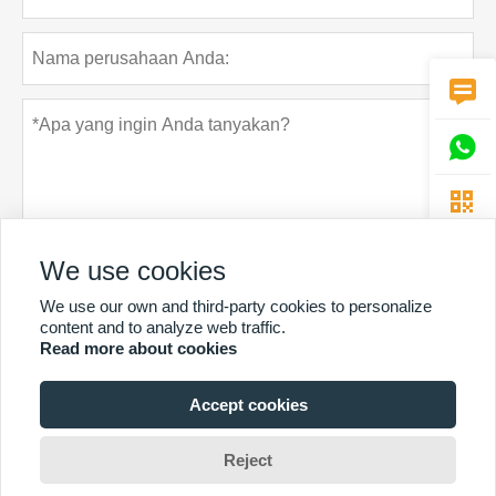



We use cookies
We use our own and third-party cookies to personalize
Rahasia pribadi
Menyerahkan
content and to analyze web traffic.
Read more about cookies
Accept cookies
LEBIH BANYAK LAYANAN
Hak Cipta Oleh © Guangzhou Chunke Environmental Technology Co.
Reject
Ltd.Email:david@gzchunke.com