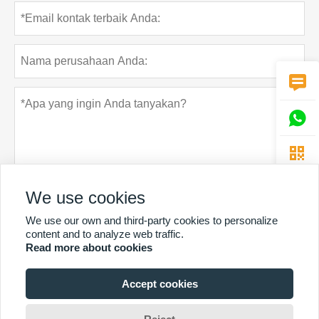



We use cookies
We use our own and third-party cookies to personalize
Rahasia pribadi
Menyerahkan
content and to analyze web traffic.
Read more about cookies
Accept cookies
LEBIH BANYAK LAYANAN
Hak Cipta Oleh © Guangzhou Chunke Environmental Technology Co.