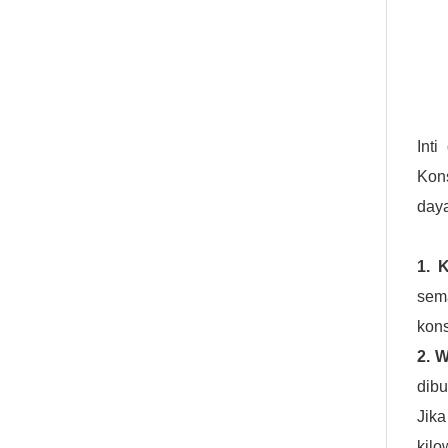
Int
Kon
daya
1. 
sem
kons
2. 
dibu
Jik
kilo