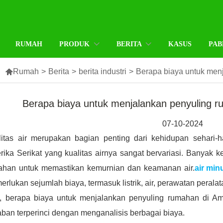
RUMAH
PRODUK
BERITA
KASUS
PAB

Rumah
>
Berita
>
berita industri
>
Berapa biaya untuk men
Berapa biaya untuk menjalankan penyuling r
07-10-2024
litas air merupakan bagian penting dari kehidupan sehari-ha
ika Serikat yang kualitas airnya sangat bervariasi. Banyak 
ahan untuk memastikan kemurnian dan keamanan air.
air mi
rlukan sejumlah biaya, termasuk listrik, air, perawatan peralat
i, berapa biaya untuk menjalankan penyuling rumahan di Ame
ban terperinci dengan menganalisis berbagai biaya.