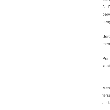
3. 
berv
peny
Berd
menj
Perl
kuat
Mesk
ters
air 