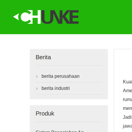
Berita
berita perusahaan

Kua
berita industri

Amer
rum
meme
Produk
Jad
jawa