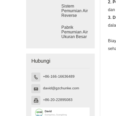
2. 
Sistem
dan 
Pemurnian Air
Reverse
3. D
Osmosis
Industri
dala
Pabrik
Pemurnian Air
Ukuran Besar
Biay
seha
Hubungi
+86-166-16636489

david@gzchunke.com

+86-20-22895083
