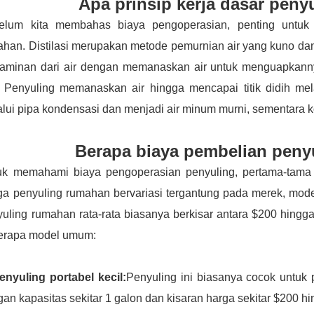
Apa prinsip kerja dasar pen
elum kita membahas biaya pengoperasian, penting untuk 
han. Distilasi merupakan metode pemurnian air yang kuno dan
taminan dari air dengan memanaskan air untuk menguapkanny
r. Penyuling memanaskan air hingga mencapai titik didih me
lui pipa kondensasi dan menjadi air minum murni, sementara k
Berapa biaya pembelian pen
uk memahami biaya pengoperasian penyuling, pertama-tama 
a penyuling rumahan bervariasi tergantung pada merek, model
uling rumahan rata-rata biasanya berkisar antara $200 hingga
erapa model umum:
enyuling portabel kecil:
Penyuling ini biasanya cocok untuk 
an kapasitas sekitar 1 galon dan kisaran harga sekitar $200 h