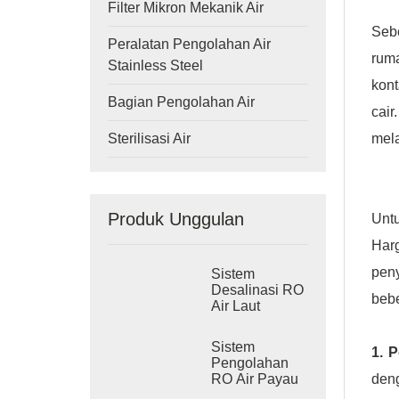
Filter Mikron Mekanik Air
Seb
Peralatan Pengolahan Air
ruma
Stainless Steel
kon
Bagian Pengolahan Air
cai
mela
Sterilisasi Air
Produk Unggulan
Unt
Harg
peny
Sistem
Desalinasi RO
beb
Air Laut
Industri
Sistem
1. P
Pengolahan
deng
RO Air Payau
Industri