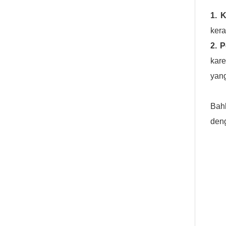
1. 
kera
2. P
kare
yang
Bah
deng