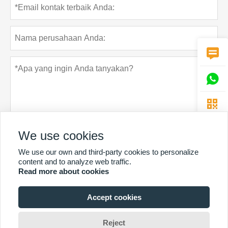



We use cookies
We use our own and third-party cookies to personalize
Rahasia pribadi
Menyerahkan
content and to analyze web traffic.
Read more about cookies
Accept cookies
LEBIH BANYAK LAYANAN
Hak Cipta Oleh © Guangzhou Chunke Environmental Technology Co.
Reject