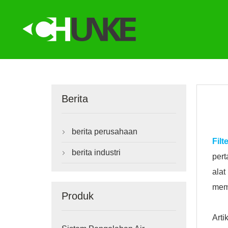
Berita
berita perusahaan

Filt
berita industri

pert
ala
mema
Produk
Arti