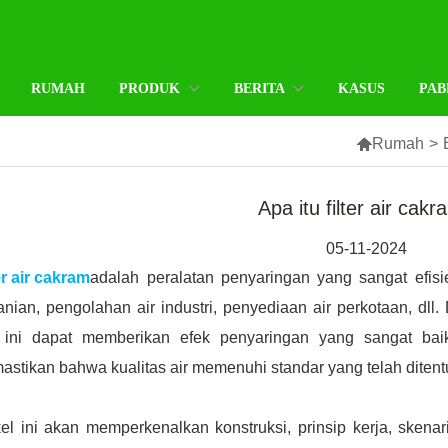
RUMAH
PRODUK
BERITA
KASUS
PAB

Rumah
>
Apa itu filter air cak
05-11-2024
er air cakram
adalah peralatan penyaringan yang sangat efisi
anian, pengolahan air industri, penyediaan air perkotaan, dll
t ini dapat memberikan efek penyaringan yang sangat baik
stikan bahwa kualitas air memenuhi standar yang telah ditent
kel ini akan memperkenalkan konstruksi, prinsip kerja, skenar