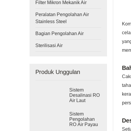
Filter Mikron Mekanik Air
Peralatan Pengolahan Air
Stainless Steel
Komp
cela
Bagian Pengolahan Air
yang
Sterilisasi Air
memu
Ba
Produk Unggulan
Cakr
taha
Sistem
ker
Desalinasi RO
Air Laut
pers
Industri
Sistem
Pengolahan
De
RO Air Payau
Set
Industri