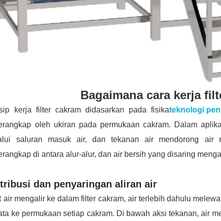
Bagaimana cara kerja fil
sip kerja filter cakram didasarkan pada fisika
teknologi pe
perangkap oleh ukiran pada permukaan cakram. Dalam aplikasi
alui saluran masuk air, dan tekanan air mendorong air me
erangkap di antara alur-alur, dan air bersih yang disaring mengal
tribusi dan penyaringan aliran air
 air mengalir ke dalam filter cakram, air terlebih dahulu melewa
ta ke permukaan setiap cakram. Di bawah aksi tekanan, air m