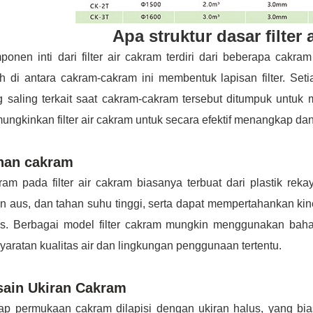
Apa struktur dasar filter
onen inti dari filter air cakram terdiri dari beberapa cakr
h di antara cakram-cakram ini membentuk lapisan filter. Set
 saling terkait saat cakram-cakram tersebut ditumpuk untuk m
ngkinkan filter air cakram untuk secara efektif menangkap dan
han cakram
am pada filter air cakram biasanya terbuat dari plastik reka
n aus, dan tahan suhu tinggi, serta dapat mempertahankan kine
as. Berbagai model filter cakram mungkin menggunakan bah
yaratan kualitas air dan lingkungan penggunaan tertentu.
sain Ukiran Cakram
iap permukaan cakram dilapisi dengan ukiran halus, yang b