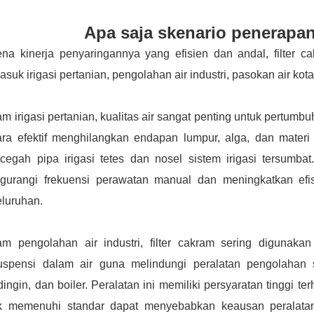
Apa saja skenario penerapan
ena kinerja penyaringannya yang efisien dan andal, filter 
asuk irigasi pertanian, pengolahan air industri, pasokan air kota,
m irigasi pertanian, kualitas air sangat penting untuk pertumb
ra efektif menghilangkan endapan lumpur, alga, dan materi t
cegah pipa irigasi tetes dan nosel sistem irigasi tersumbat
gurangi frekuensi perawatan manual dan meningkatkan efisi
eluruhan.
am pengolahan air industri, filter cakram sering digunaka
suspensi dalam air guna melindungi peralatan pengolahan s
ingin, dan boiler. Peralatan ini memiliki persyaratan tinggi te
ak memenuhi standar dapat menyebabkan keausan peralatan,