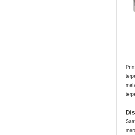
Prin
ter
mel
terp
Dis
Saat
mera