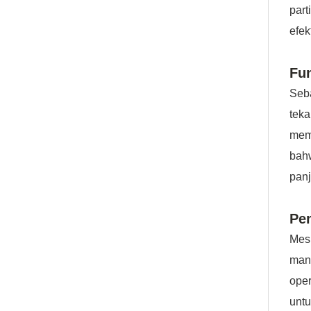
part
efek
Fun
Seb
teka
memb
bah
pan
Pe
Mesk
man
ope
untu