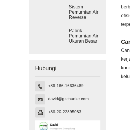
berb
Sistem
Pemurnian Air
efis
Reverse
Osmosis
terp
Industri
Pabrik
Pemurnian Air
Can
Ukuran Besar
Cang
ker
Hubungi
kon
kel
+86-166-16636489

david@gzchunke.com

+86-20-22895083
