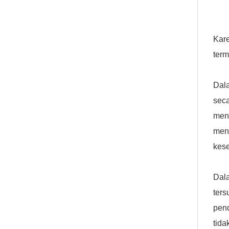
Kar
term
Dala
seca
men
men
kes
Dal
ter
pend
tid