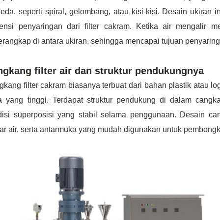
eda, seperti spiral, gelombang, atau kisi-kisi. Desain ukiran
iensi penyaringan dari filter cakram. Ketika air mengalir mel
erangkap di antara ukiran, sehingga mencapai tujuan penyarin
gkang filter air dan struktur pendukungnya
kang filter cakram biasanya terbuat dari bahan plastik atau
ja yang tinggi. Terdapat struktur pendukung di dalam cang
disi superposisi yang stabil selama penggunaan. Desain c
uar air, serta antarmuka yang mudah digunakan untuk pembong