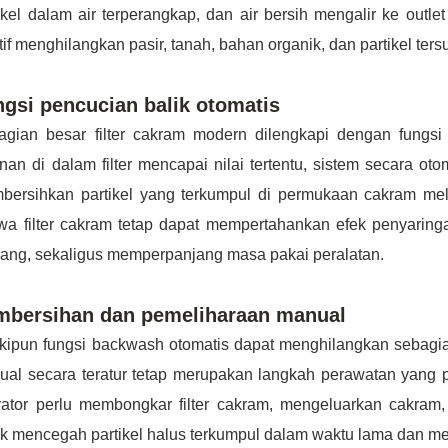
ikel dalam air terperangkap, dan air bersih mengalir ke outlet
tif menghilangkan pasir, tanah, bahan organik, dan partikel ters
gsi pencucian balik otomatis
agian besar filter cakram modern dilengkapi dengan fungsi
nan di dalam filter mencapai nilai tertentu, sistem secara o
ersihkan partikel yang terkumpul di permukaan cakram melal
wa filter cakram tetap dapat mempertahankan efek penyaring
jang, sekaligus memperpanjang masa pakai peralatan.
mbersihan dan pemeliharaan manual
ipun fungsi backwash otomatis dapat menghilangkan sebagian 
ual secara teratur tetap merupakan langkah perawatan yang 
rator perlu membongkar filter cakram, mengeluarkan cakra
k mencegah partikel halus terkumpul dalam waktu lama dan m