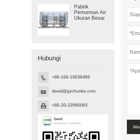
Pabrik
Pemurnian Air
Ukuran Besar
Hubungi
+86-166-16636489

david@gzchunke.com

+86-20-22895083

Me