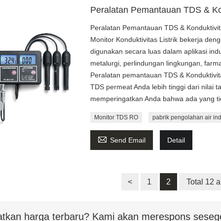
Peralatan Pemantauan TDS & Ko
Peralatan Pemantauan TDS & Konduktivit
Monitor Konduktivitas Listrik bekerja denga
digunakan secara luas dalam aplikasi indust
metalurgi, perlindungan lingkungan, farma
Peralatan pemantauan TDS & Konduktivitas
TDS permeat Anda lebih tinggi dari nilai
memperingatkan Anda bahwa ada yang tid
Monitor TDS RO
pabrik pengolahan air ind

Send Email
Detail
<
1
2
Total 12 a
tkan harga terbaru? Kami akan merespons seseg