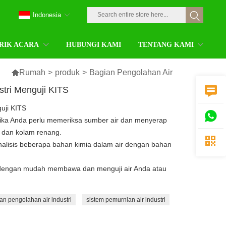
Indonesia
RIK ACARA
HUBUNGI KAMI
TENTANG KAMI

Rumah
>
produk
>
Bagian Pengolahan Air
tri Menguji KITS

uji KITS

tika Anda perlu memeriksa sumber air dan menyerap
 dan kolam renang.

nalisis beberapa bahan kimia dalam air dengan bahan
 dengan mudah membawa dan menguji air Anda atau
n pengolahan air industri
sistem pemurnian air industri