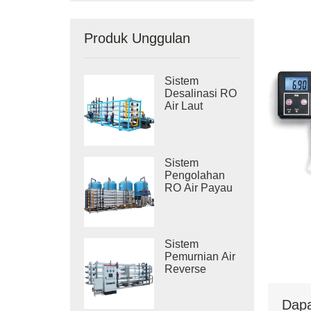
Produk Unggulan
Sistem
Desalinasi RO
Air Laut
Industri
Sistem
Pengolahan
RO Air Payau
Industri
Sistem
Pemurnian Air
Reverse
Osmosis
Industri
Dapa