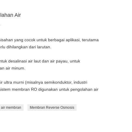
ahan Air
r
sahan yang cocok untuk berbagai aplikasi, terutama
lu dihilangkan dari larutan.
k desalinasi air laut dan air payau, untuk
dan air minum.
ir ultra murni (misalnya semikonduktor, industri
u, sistem membran RO digunakan untuk pengolahan air
 air membran
Membran Reverse Osmosis