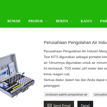
RUMAH
PRODUK
BERITA
KASUS
PAB
Perusahaan Pengolahan Air Indus
Perusahaan Pengolahan Air Industri Meng
Test KITS digunakan sebagai portabel ke
air. Umumnya digunakan untuk air minum
Ini termasuk, TDS meter, pH meter dan a
kimia reagen cair.
Semua diatur dalam tas dan Anda dapat
pelanggan.
produsen pabrik pengolahan air
perusahaa

Send Email
Detail