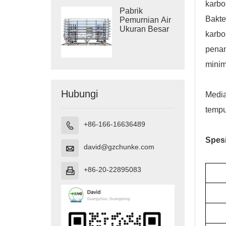
karbo
Pabrik
Bakte
Pemurnian Air
Ukuran Besar
karbo
penam
minim
Hubungi
Media
tempu
+86-166-16636489

Spesi
david@gzchunke.com

+86-20-22895083
