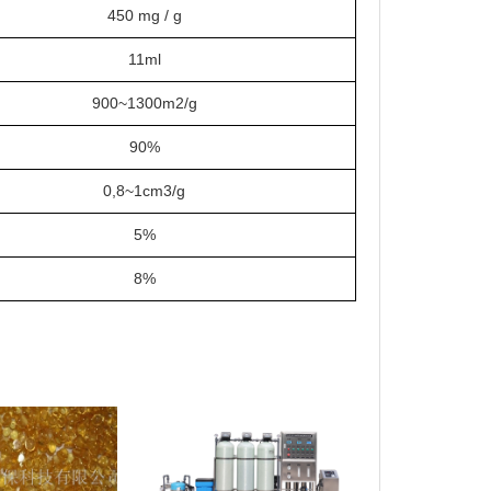
450 mg / g
11ml
900~1300m2/g
90%
0,8~1cm3/g
5%
8%