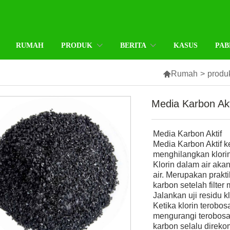
RUMAH
PRODUK
BERITA
KASUS
PAB

Rumah
>
produ
Media Karbon Akt
Media Karbon Aktif
Media Karbon Aktif 
menghilangkan klorin,
Klorin dalam air ak
air. Merupakan prakt
karbon setelah filte
Jalankan uji residu k
Ketika klorin terobosa
mengurangi terobosan 
karbon selalu direko