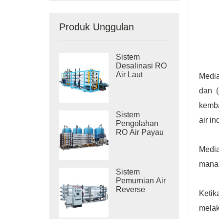
Produk Unggulan
Sistem
Desalinasi RO
Air Laut
Media
Industri
dan (
kemba
Sistem
air in
Pengolahan
RO Air Payau
Industri
Media
mana 
Sistem
Pemurnian Air
Reverse
Ketik
Osmosis
Industri
melak