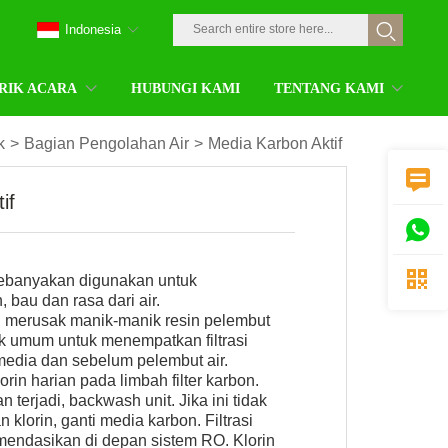
Indonesia
RIK ACARA
HUBUNGI KAMI
TENTANG KAMI
k
>
Bagian Pengolahan Air
>
Media Karbon Aktif

if


kebanyakan digunakan untuk
 bau dan rasa dari air.
an merusak manik-manik resin pelembut
ik umum untuk menempatkan filtrasi
r media dan sebelum pelembut air.
lorin harian pada limbah filter karbon.
n terjadi, backwash unit. Jika ini tidak
klorin, ganti media karbon. Filtrasi
mendasikan di depan sistem RO. Klorin