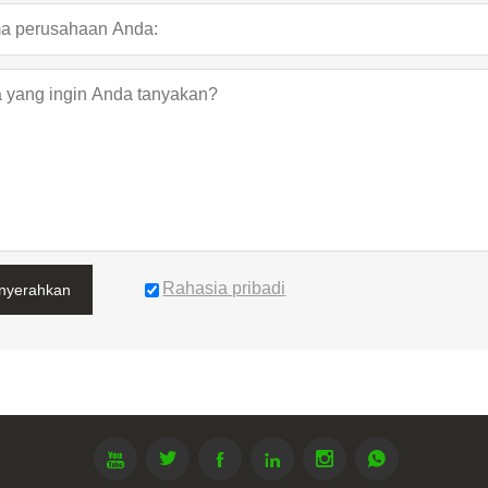
Rahasia pribadi
nyerahkan





