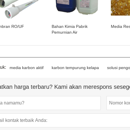
bran RO/UF
Bahan Kimia Pabrik
Media Res
Pemurnian Air
uk:
media karbon aktif
karbon tempurung kelapa
solusi pengo
tkan harga terbaru? Kami akan merespons seseg