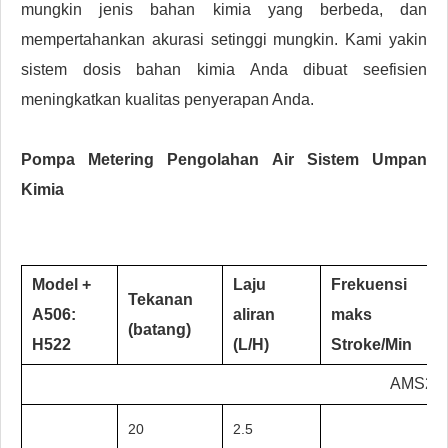
mungkin jenis bahan kimia yang berbeda, dan
mempertahankan akurasi setinggi mungkin. Kami yakin
sistem dosis bahan kimia Anda dibuat seefisien
meningkatkan kualitas penyerapan Anda.
Pompa Metering Pengolahan Air Sistem Umpan
Kimia
Model +
Laju
Frekuensi
Tekanan
A506:
aliran
maks
(batang)
H522
(L/H)
Stroke/Min
AMS20
20
2.5