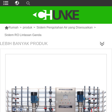

Rumah
>
produk
>
Sistem Pengolahan Air yang Disesuaikan
>
Sistem RO Lintasan Ganda
LEBIH BANYAK PRODUK