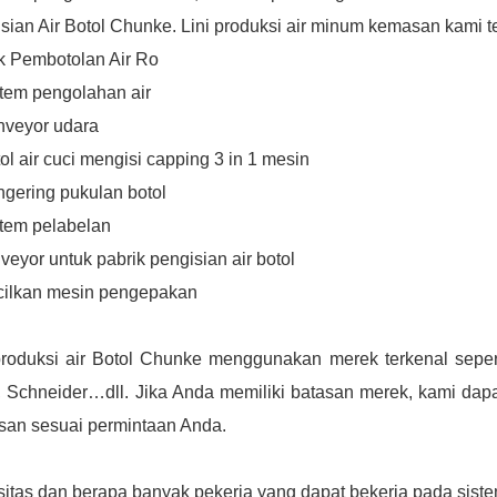
sian Air Botol Chunke. Lini produksi air minum kemasan kami ter
k Pembotolan Air Ro
stem pengolahan air
nveyor udara
tol air cuci mengisi capping 3 in 1 mesin
ngering pukulan botol
stem pelabelan
veyor untuk pabrik pengisian air botol
cilkan mesin pengepakan
produksi air Botol Chunke menggunakan merek terkenal seper
Schneider…dll. Jika Anda memiliki batasan merek, kami dapat
an sesuai permintaan Anda.
itas dan berapa banyak pekerja yang dapat bekerja pada sistem