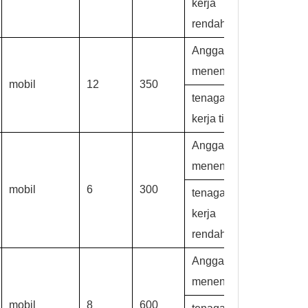
kerja
rendah
Anggaran
menengah,
mobil
12
350
tenaga
kerja tinggi
Anggaran
menengah,
mobil
6
300
tenaga
kerja
rendah
Anggaran
menengah,
mobil
8
600