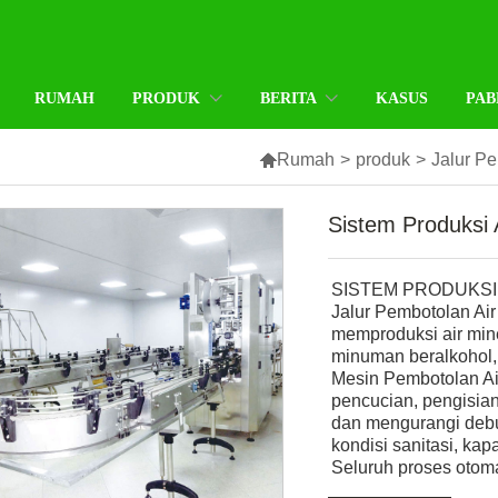
RUMAH
PRODUK
BERITA
KASUS
PAB

Rumah
>
produk
>
Jalur Pe
Sistem Produksi 
SISTEM PRODUKSI
Jalur Pembotolan Ai
memproduksi air mine
minuman beralkohol,
Mesin Pembotolan A
pencucian, pengisia
dan mengurangi deb
kondisi sanitasi, kap
Seluruh proses otoma