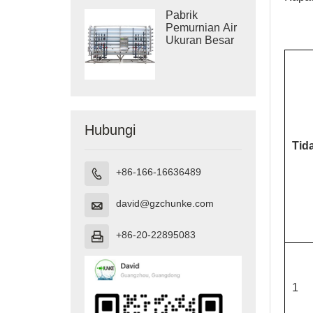
Pabrik
Pemurnian Air
Ukuran Besar
Hubungi
Tid
+86-166-16636489

david@gzchunke.com

+86-20-22895083

1