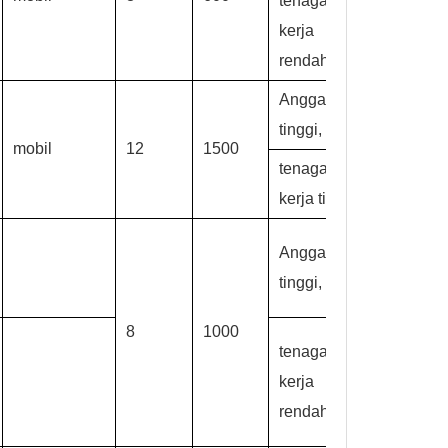
tenaga
kerja
rendah
Anggaran
tinggi,
mobil
12
1500
tenaga
kerja tinggi
Anggaran
tinggi,
8
1000
tenaga
kerja
rendah