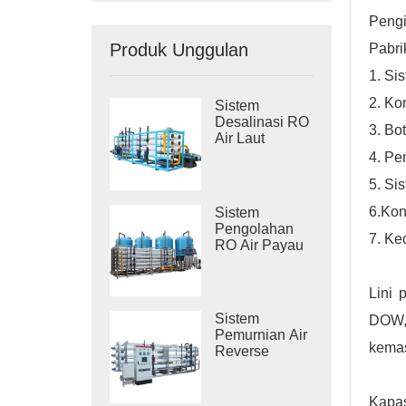
Pengi
Produk Unggulan
Pabri
1. Si
2. Ko
Sistem
Desalinasi RO
3. Bo
Air Laut
Industri
4. Pe
5. Si
6.Kon
Sistem
Pengolahan
7. Ke
RO Air Payau
Industri
Lini 
Sistem
DOW, 
Pemurnian Air
kemas
Reverse
Osmosis
Industri
Kapas