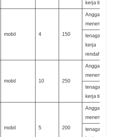
kerja tinggi
Anggaran
menengah,
mobil
4
150
tenaga
kerja
rendah
Anggaran
menengah,
mobil
10
250
tenaga
kerja tinggi
Anggaran
menengah,
mobil
5
200
tenaga