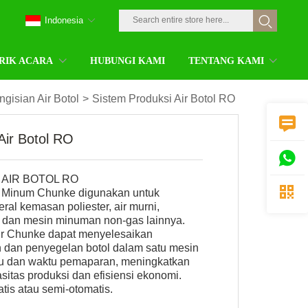
Indonesia
RIK ACARA
HUBUNGI KAMI
TENTANG KAMI
ngisian Air Botol
>
Sistem Produksi Air Botol RO

Air Botol RO

 AIR BOTOL RO

r Minum Chunke digunakan untuk
ral kemasan poliester, air murni,
 dan mesin minuman non-gas lainnya.
ir Chunke dapat menyelesaikan
n dan penyegelan botol dalam satu mesin
u dan waktu pemaparan, meningkatkan
asitas produksi dan efisiensi ekonomi.
tis atau semi-otomatis.