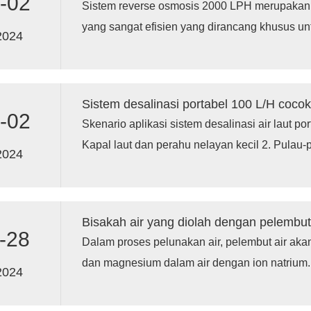
-02
Sistem reverse osmosis 2000 LPH merupakan 
yang sangat efisien yang dirancang khusus u
2024
besar sumber air setiap hari. "2000 LPH" di si
tersebut dapat mengolah 2000 liter air per jam 
Sistem desalinasi portabel 100 L/H coco
-02
Skenario aplikasi sistem desalinasi air laut po
Kapal laut dan perahu nelayan kecil 2. Pulau-pu
2024
lepas pantai 3. Penyelamatan darurat dan tan
lapangan dan kegiatan penelitian ilmiah 5. Res
Bisakah air yang diolah dengan pelembu
-28
Dalam proses pelunakan air, pelembut air aka
dan magnesium dalam air dengan ion natrium. 
2024
kandungan natrium dalam air yang diolah aka
dewasa yang sehat, asupan natrium dalam jum