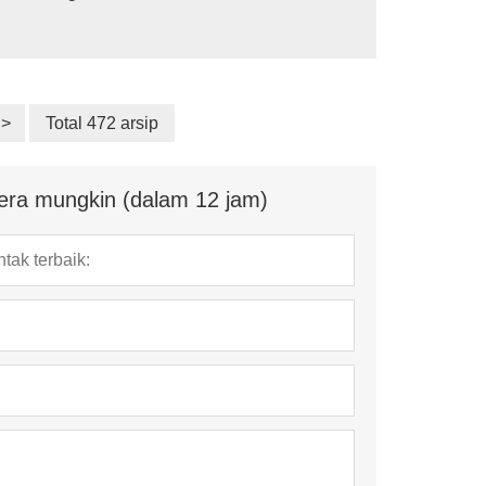
n, lahan basah buatan,
>
Total 472 arsip
era mungkin (dalam 12 jam)