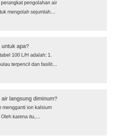
perangkat pengolahan air
ntuk mengolah sejumlah
ni berarti bahwa sistem
(Liter Per Jam).
k untuk apa?
rtabel 100 L/H adalah: 1.
lau terpencil dan fasilitas
ggap bencana 4. Ekspedisi
or kecil dan vila pribadi
t air langsung diminum?
n mengganti ion kalsium
Oleh karena itu,
n meningkat. Bagi orang
lah sedang tidak akan