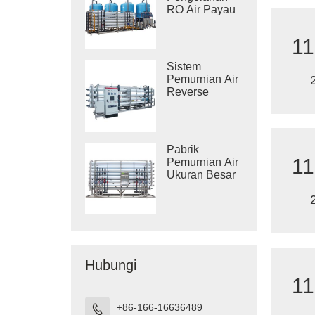
RO Air Payau
Industri
11
Sistem
Pemurnian Air
Reverse
Osmosis
Industri
Pabrik
11
Pemurnian Air
Ukuran Besar
Hubungi
11
+86-166-16636489
