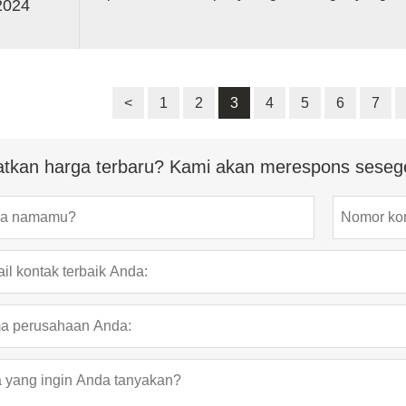
2024
pengolahan air limbah, penyaringan kolam ika
dan sistem akuarium.
<
1
2
3
4
5
6
7
tkan harga terbaru? Kami akan merespons seseg