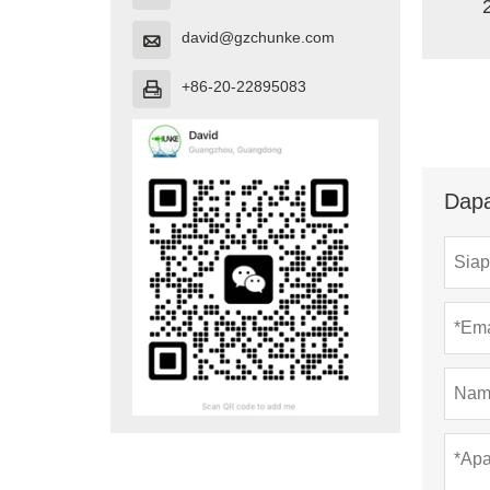
david@gzchunke.com

+86-20-22895083

Dapa