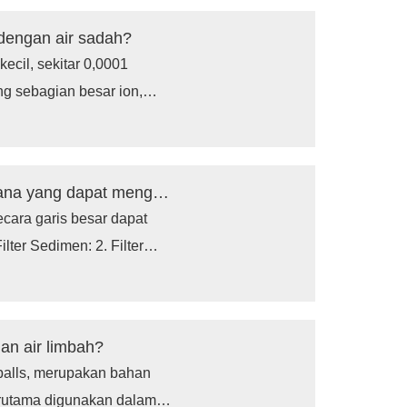
 dengan air sadah?
ecil, sekitar 0,0001
ng sebagian besar ion,
padatan terlarut (TDS),
agnesium, dapat secara
s.
Sistem penyaringan air seluruh rumah mana yang dapat menghilangkan polutan terbanyak?
ecara garis besar dapat
ilter Sedimen: 2. Filter
tem Reverse Osmosis: 5.
prehensif Seluruh Rumah:
han air limbah?
-balls, merupakan bahan
erutama digunakan dalam