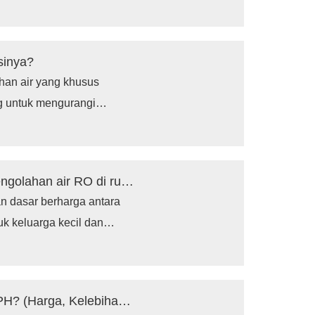
nakan teknologi reverse
ng menggunakan teknologi
sinya?
han air yang khusus
ng untuk mengurangi
umber air irigasi,
Berapa biaya untuk memasang sistem pengolahan air RO di rumah?
n dasar berharga antara
uk keluarga kecil dan
Sistem yang lebih canggih
gi dapat berharga hingga
Apa itu Sistem Reverse Osmosis 2000 LPH? (Harga, Kelebihan dan Kekurangan, Konsumsi Energi)