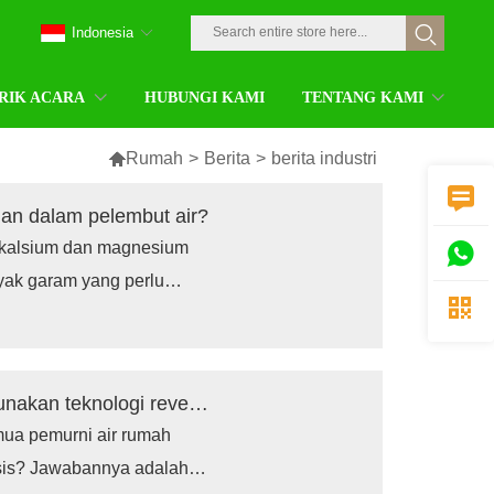
Indonesia
RIK ACARA
HUBUNGI KAMI
TENTANG KAMI

Rumah
>
Berita
>
berita industri

an dalam pelembut air?
 kalsium dan magnesium

yak garam yang perlu

an. Oleh karena itu, di
aan blok garam akan lebih
ulan atau bahkan setiap
Apakah mesin pemurni air rumah menggunakan teknologi reverse osmosis?
ua pemurni air rumah
sis? Jawabannya adalah