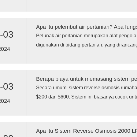
tidak semua pemurni air rumah tangga menggu
osmosis, tetapi pemurni air rumah tangga ya
reverse osmosis sangat umum di pasaran.
Apa itu pelembut air pertanian? Apa fung
-03
Pelunak air pertanian merupakan alat pengola
digunakan di bidang pertanian, yang diranca
2024
kandungan ion kalsium dan magnesium dalam s
sehingga mengurangi kesadahan air.
-03
Secara umum, sistem reverse osmosis rumaha
$200 dan $600. Sistem ini biasanya cocok unt
2024
dapat memenuhi kebutuhan air minum harian. 
dengan kapasitas pemrosesan yang lebih ting
$1.000 atau bahkan lebih.