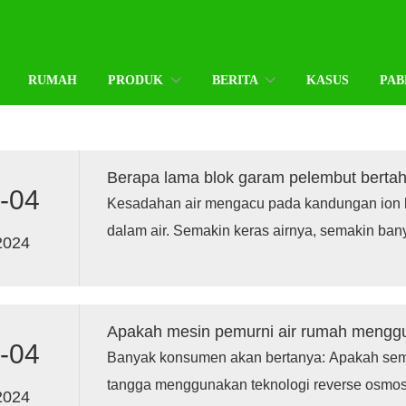
RUMAH
PRODUK
BERITA
KASUS
PAB
Berapa lama blok garam pelembut bertah
-04
Kesadahan air mengacu pada kandungan ion
dalam air. Semakin keras airnya, semakin ban
2024
dikonsumsi pelembut air selama proses pelunak
daerah dengan air yang lebih keras, penggun
singkat dan mungkin perlu diisi ulang setiap b
minggu.
-04
Banyak konsumen akan bertanya: Apakah sem
tangga menggunakan teknologi reverse osmo
2024