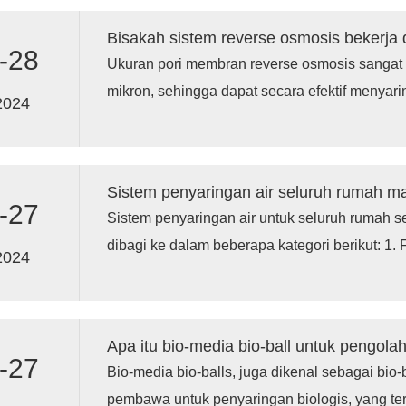
berdampak signifikan pada tubuh.
Bisakah sistem reverse osmosis bekerja
-28
Ukuran pori membran reverse osmosis sangat k
mikron, sehingga dapat secara efektif menyari
2024
molekul, dan kotoran lainnya. Sebagian besar 
termasuk ion air sadah seperti kalsium dan m
efektif dihilangkan oleh sistem reverse osmosi
-27
Sistem penyaringan air untuk seluruh rumah s
dibagi ke dalam beberapa kategori berikut: 1. F
2024
Karbon Aktif: 3. Sistem Pertukaran Ion: 4. Sis
Sistem Pemurnian UV: 6. Sistem Filtrasi Kom
Apa itu bio-media bio-ball untuk pengola
-27
Bio-media bio-balls, juga dikenal sebagai bio
pembawa untuk penyaringan biologis, yang t