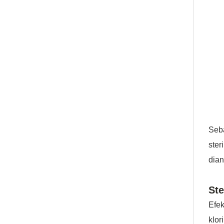
Seb
ster
dian
Ste
Efek
klor