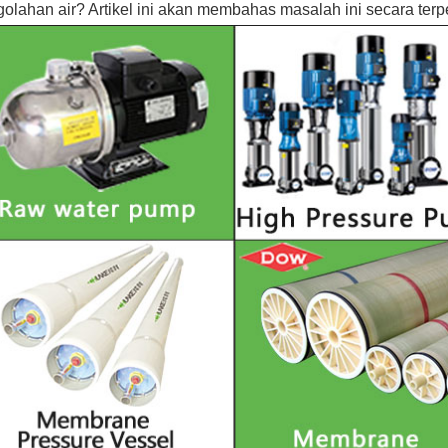
olahan air? Artikel ini akan membahas masalah ini secara terpe