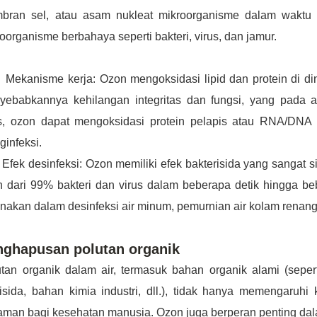
bran sel, atau asam nukleat mikroorganisme dalam waktu
oorganisme berbahaya seperti bakteri, virus, dan jamur.
ekanisme kerja: Ozon mengoksidasi lipid dan protein di di
yebabkannya kehilangan integritas dan fungsi, yang pada 
us, ozon dapat mengoksidasi protein pelapis atau RNA/DN
infeksi.
ek desinfeksi: Ozon memiliki efek bakterisida yang sangat si
h dari 99% bakteri dan virus dalam beberapa detik hingga be
nakan dalam desinfeksi air minum, pemurnian air kolam renang
nghapusan polutan organik
tan organik dalam air, termasuk bahan organik alami (sepert
isida, bahan kimia industri, dll.), tidak hanya memengaruhi 
man bagi kesehatan manusia. Ozon juga berperan penting dala