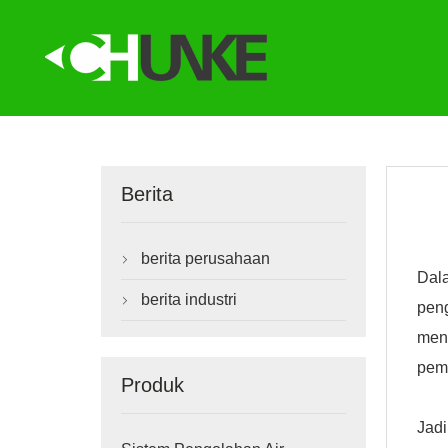
Berita
berita perusahaan

Dal
berita industri

pen
men
pem
Produk
Jad