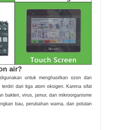
on air?
 digunakan untuk menghasilkan ozon dan
erdiri dari tiga atom oksigen. Karena sifat
n bakteri, virus, jamur, dan mikroorganisme
angkan bau, perubahan warna, dan polutan