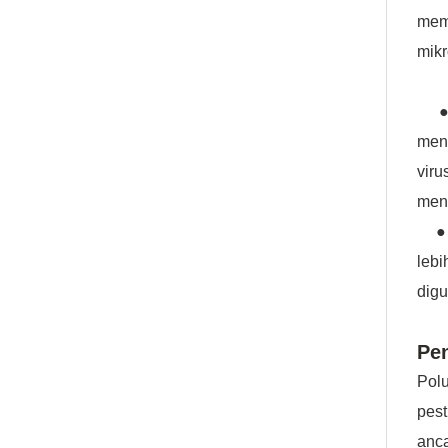
mem
mikr
● M
men
vir
meng
● Ef
lebi
digu
Pe
Polu
pest
anca