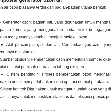
n air ozon biasanya terdiri dari bagian-bagian utama berikut:
enerator ozon: bagian inti, yang digunakan untuk menghasi
epasan korona, yang menggunakan medan listrik bertegangan
) dan menyusunnya kembali menjadi molekul ozon.
lat pencampur gas dan air: Campurkan gas ozon yang di
nuhnya di dalam air.
umber oksigen: Pembentukan ozon memerlukan sumber oksige
plai melalui pemisah udara atau tabung oksigen.
istem pendingin: Proses pembentukan ozon menghasilk
unakan untuk mempertahankan suhu operasi normal peralatan.
stem kontrol: Digunakan untuk mengatur jumlah ozon yang di
asi lainnya untuk memastikan stabilitas dan efisiensi proses pe