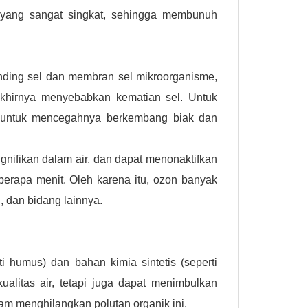
 yang sangat singkat, sehingga membunuh
nding sel dan membran sel mikroorganisme,
akhirnya menyebabkan kematian sel. Untuk
A untuk mencegahnya berkembang biak dan
gnifikan dalam air, dan dapat menonaktifkan
berapa menit. Oleh karena itu, ozon banyak
, dan bidang lainnya.
i humus) dan bahan kimia sintetis (seperti
kualitas air, tetapi juga dapat menimbulkan
m menghilangkan polutan organik ini.