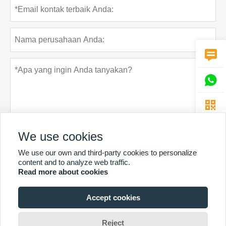



We use cookies
We use our own and third-party cookies to personalize
Rahasia pribadi
Menyerahkan
content and to analyze web traffic.
Read more about cookies
Accept cookies
LEBIH BANYAK LAYANAN
Hak Cipta Oleh © Guangzhou Chunke Environmental Technology Co.
Reject