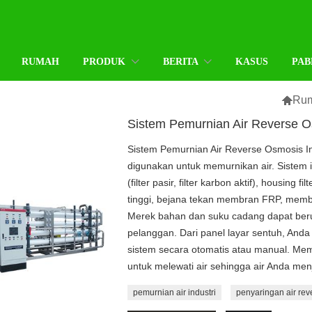
RUMAH
PRODUK
BERITA
KASUS
PAB

Ru
Sistem Pemurnian Air Reverse Os
Sistem Pemurnian Air Reverse Osmosis In
digunakan untuk memurnikan air. Sistem in
(filter pasir, filter karbon aktif), housing
tinggi, bejana tekan membran FRP, membra
Merek bahan dan suku cadang dapat beru
pelanggan. Dari panel layar sentuh, Anda
sistem secara otomatis atau manual. Memb
untuk melewati air sehingga air Anda men
pemurnian air industri
penyaringan air rev