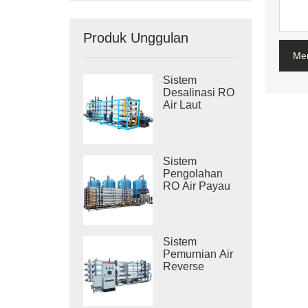
Produk Unggulan
Me
Sistem
Desalinasi RO
Air Laut
Industri
Sistem
Pengolahan
RO Air Payau
Industri
Sistem
Pemurnian Air
Reverse
Osmosis
Industri