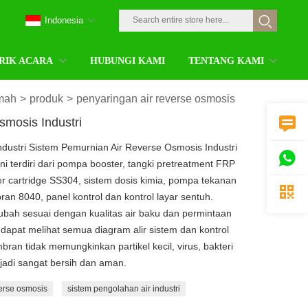
Indonesia
RIK ACARA
HUBUNGI KAMI
TENTANG KAMI
mah
>
produk
>
penyaringan air reverse osmosis
mosis Industri

dustri Sistem Pemurnian Air Reverse Osmosis Industri

i terdiri dari pompa booster, tangki pretreatment FRP
 filter cartridge SS304, sistem dosis kimia, pompa tekanan

n 8040, panel kontrol dan kontrol layar sentuh.
bah sesuai dengan kualitas air baku dan permintaan
 dapat melihat semua diagram alir sistem dan kontrol
ran tidak memungkinkan partikel kecil, virus, bakteri
jadi sangat bersih dan aman.
erse osmosis
sistem pengolahan air industri