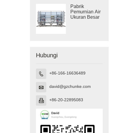
Pabrik
Pemurnian Air
Ukuran Besar
Hubungi
+86-166-16636489

david@gzchunke.com

+86-20-22895083
