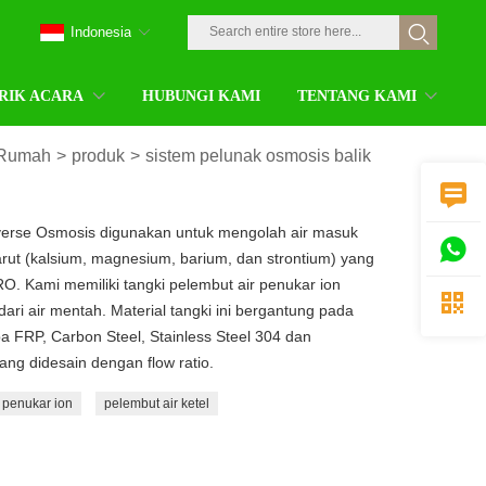
Indonesia
RIK ACARA
HUBUNGI KAMI
TENTANG KAMI
Rumah
>
produk
>
sistem pelunak osmosis balik

verse Osmosis digunakan untuk mengolah air masuk

ut (kalsium, magnesium, barium, dan strontium) yang
 Kami memiliki tangki pelembut air penukar ion

ri air mentah. Material tangki ini bergantung pada
a FRP, Carbon Steel, Stainless Steel 304 dan
yang didesain dengan flow ratio.
 penukar ion
pelembut air ketel