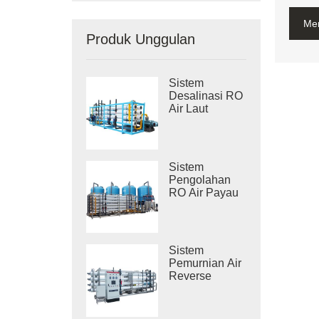
Me
Produk Unggulan
Sistem
Desalinasi RO
Air Laut
Industri
Sistem
Pengolahan
RO Air Payau
Industri
Sistem
Pemurnian Air
Reverse
Osmosis
Industri