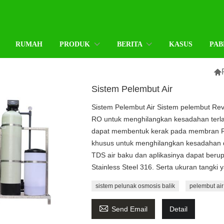
RUMAH
PRODUK
BERITA
KASUS
PAB

Sistem Pelembut Air
Sistem Pelembut Air Sistem pelembut Re
RO untuk menghilangkan kesadahan terlar
dapat membentuk kerak pada membran RO.
khusus untuk menghilangkan kesadahan da
TDS air baku dan aplikasinya dapat berup
Stainless Steel 316. Serta ukuran tangki 
sistem pelunak osmosis balik
pelembut air

Send Email
Detail