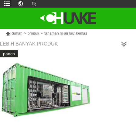

Rumah
>
produk
>
tanaman ro air laut kemas
LEBIH BANYAK PRODUK
panas