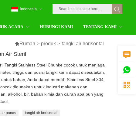
Indonesia
RIK ACARA
HUBUNGI KAMI
TENTANG KAMI

Rumah
>
produk
>
tangki air horisontal
Air Steril

il Tangki Stainless Steel Chunke cocok untuk menjaga

eter, tinggi, dan posisi tangki kami dapat disesuaikan.
 untuk bahan, Anda dapat memilih Stainless Steel 304,

 cocok digunakan untuk industri makanan dan
 alkohol, bir, bahan kimia dan cairan apa pun yang
teel.
 air panas
tangki air horisontal