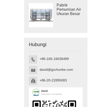
Pabrik
Pemurnian Air
Ukuran Besar
Hubungi
+86-166-16636489

david@gzchunke.com

+86-20-22895083
