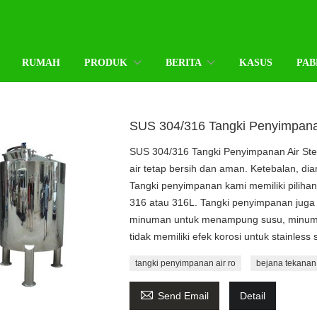
RUMAH
PRODUK
BERITA
KASUS
PAB
SUS 304/316 Tangki Penyimpanan 
SUS 304/316 Tangki Penyimpanan Air Ster
air tetap bersih dan aman. Ketebalan, diam
Tangki penyimpanan kami memiliki pilihan
316 atau 316L. Tangki penyimpanan juga
minuman untuk menampung susu, minuman,
tidak memiliki efek korosi untuk stainless s
tangki penyimpanan air ro
bejana tekanan

Send Email
Detail