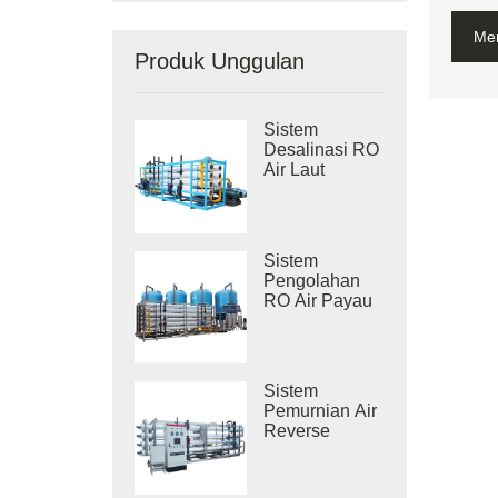
Me
Produk Unggulan
Sistem
Desalinasi RO
Air Laut
Industri
Sistem
Pengolahan
RO Air Payau
Industri
Sistem
Pemurnian Air
Reverse
Osmosis
Industri