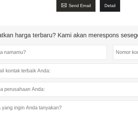

Send Email
Detail
tkan harga terbaru? Kami akan merespons seseg