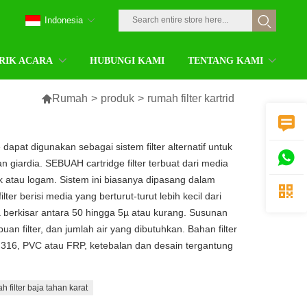
Indonesia
RIK ACARA
HUBUNGI KAMI
TENTANG KAMI

Rumah
>
produk
>
rumah filter kartrid

e dapat digunakan sebagai sistem filter alternatif untuk

giardia. SEBUAH cartridge filter terbuat dari media
ik atau logam. Sistem ini biasanya dipasang dalam

ilter berisi media yang berturut-turut lebih kecil dari
 berkisar antara 50 hingga 5µ atau kurang. Susunan
uan filter, dan jumlah air yang dibutuhkan. Bahan filter
4, 316, PVC atau FRP, ketebalan dan desain tergantung
h filter baja tahan karat