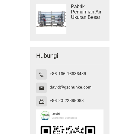
Pabrik
Pemurnian Air
Ukuran Besar
Hubungi
+86-166-16636489

david@gzchunke.com

+86-20-22895083
