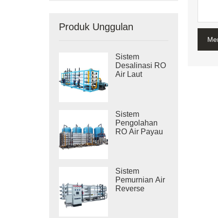
Produk Unggulan
Me
Sistem
Desalinasi RO
Air Laut
Industri
Sistem
Pengolahan
RO Air Payau
Industri
Sistem
Pemurnian Air
Reverse
Osmosis
Industri