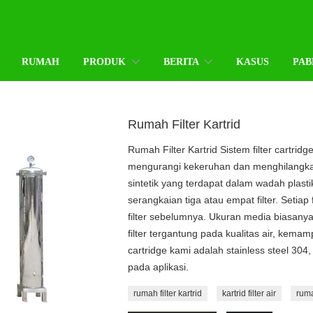
RUMAH
PRODUK
BERITA
KASUS
PAB
Rumah Filter Kartrid
Rumah Filter Kartrid Sistem filter cartridg
mengurangi kekeruhan dan menghilangkan 
sintetik yang terdapat dalam wadah plast
serangkaian tiga atau empat filter. Setiap f
filter sebelumnya. Ukuran media biasanya
filter tergantung pada kualitas air, kemamp
cartridge kami adalah stainless steel 30
pada aplikasi.
rumah filter kartrid
kartrid filter air
ruma